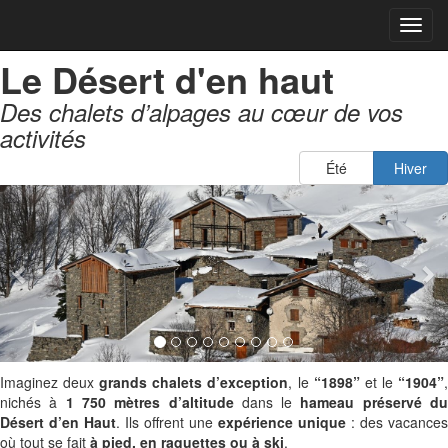
Dérou
le
Le Désert d'en haut
menu
Des chalets d’alpages au cœur de vos
activités
(act
Été
Hiver
précédent
su
Imaginez deux
grands chalets d’exception
, le
“1898”
et le
“1904”
nichés à
1 750 mètres d’altitude
dans le
hameau préservé d
Désert d’en Haut
. Ils offrent une
expérience unique
: des vacances
où tout se fait
à pied, en raquettes ou à ski
.