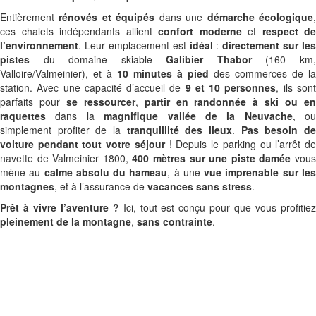
Entièrement
rénovés et équipés
dans une
démarche écologique
ces chalets indépendants allient
confort moderne
et
respect de
l’environnement
. Leur emplacement est
idéal
:
directement sur les
pistes
du domaine skiable
Galibier Thabor
(160 km
Valloire/Valmeinier), et à
10 minutes à pied
des commerces de la
station. Avec une capacité d’accueil de
9 et 10 personnes
, ils son
parfaits pour
se ressourcer
,
partir en randonnée à ski ou e
raquettes
dans la
magnifique vallée de la Neuvache
, ou
simplement profiter de la
tranquillité des lieux
.
Pas besoin d
voiture pendant tout votre séjour
! Depuis le parking ou l’arrêt d
navette de Valmeinier 1800,
400 mètres sur une piste damée
vou
mène au
calme absolu du hameau
, à une
vue imprenable sur le
montagnes
, et à l’assurance de
vacances sans stress
.
Prêt à vivre l’aventure ?
Ici, tout est conçu pour que vous profitie
pleinement de la montagne
,
sans contrainte
.