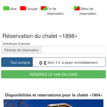
Libre
Occupé
Fin de
Début de
réservation
réservation
Réservation du chalet «1898»
(minimum 6 jours)
Période de réservation
0
€
Tout compris
dont
0
€
à payer immédiatement
RÉSERVEZ LE 1898 EN LIGNE
Disponibilités et réservations pour le chalet «1904»