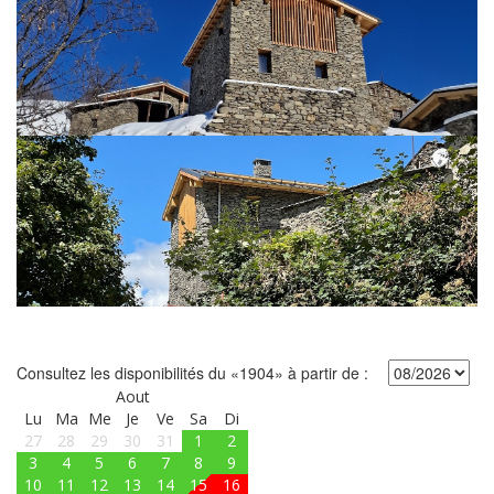
Consultez les disponibilités du «1904» à partir de :
Aout
Lu
Ma
Me
Je
Ve
Sa
Di
27
28
29
30
31
1
2
3
4
5
6
7
8
9
10
11
12
13
14
15
16